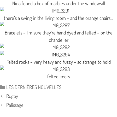
Nina found a box of marbles under the windowsill
there’s a swing in the living room – and the orange chairs…
Bracelets – I’m sure they’re hand dyed and felted – on the
chandelier
Felted rocks – very heavy and fuzzy – so strange to hold
felted knots
Catégories
LES DERNIÈRES NOUVELLES
Rugby
Palissage