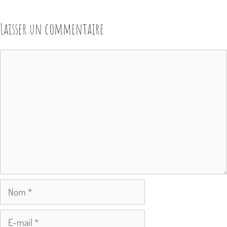
Laisser un commentaire
Commentaire
Nom
E-